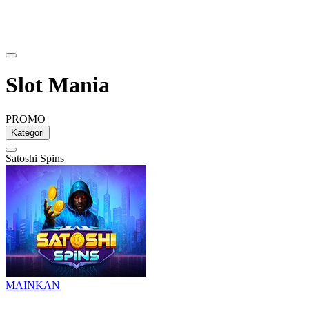
Slot Mania
PROMO
Kategori
Satoshi Spins
MAINKAN