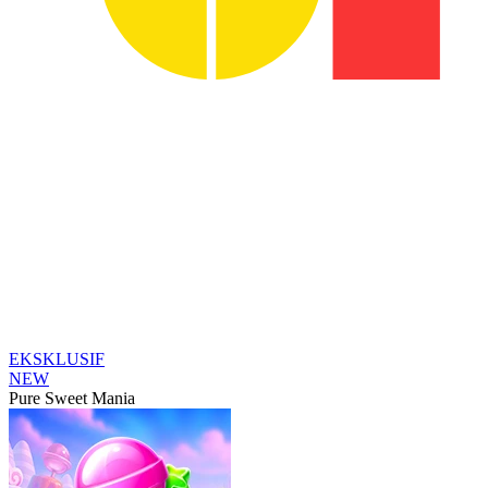
EKSKLUSIF
NEW
Pure Sweet Mania