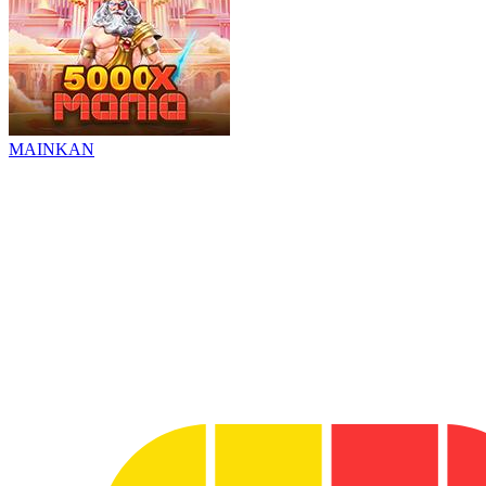
MAINKAN