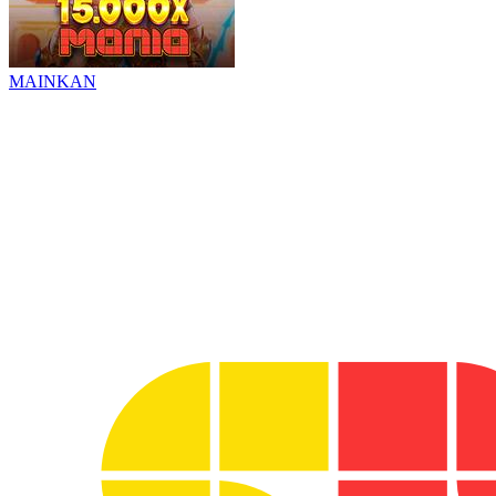
MAINKAN