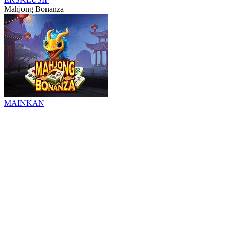
Mahjong Bonanza
MAINKAN