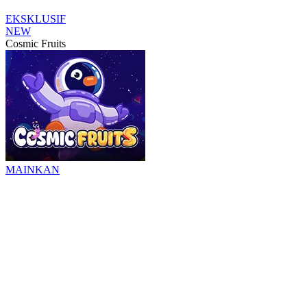
EKSKLUSIF
NEW
Cosmic Fruits
MAINKAN