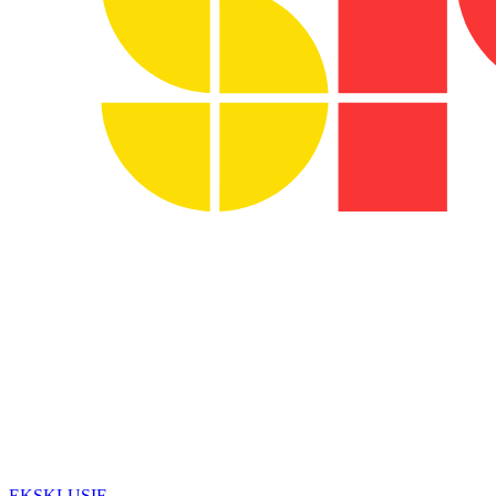
EKSKLUSIF