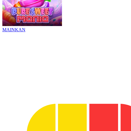
MAINKAN