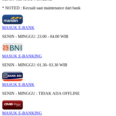
* NOTED : Kecuali saat maintenance dari bank
MASUK E-BANK
SENIN - MINGGU: 23.00 - 04.00 WIB
MASUK E-BANKING
SENIN - MINGGU: 01.30- 03.30 WIB
MASUK E-BANK
SENIN - MINGGU : TIDAK ADA OFFLINE
MASUK E-BANKING