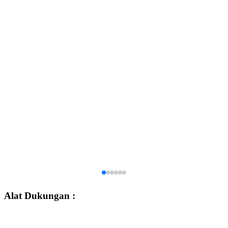
Alat Dukungan :