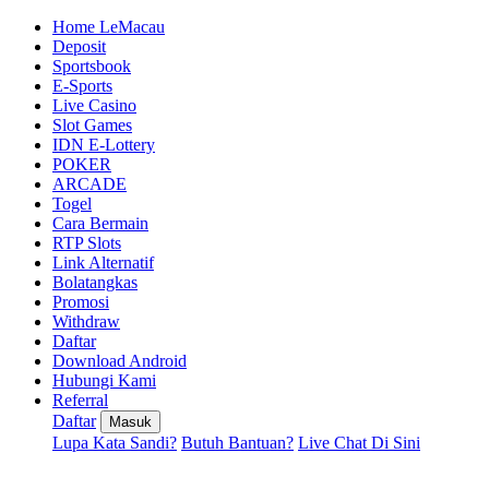
Home LeMacau
Deposit
Sportsbook
E-Sports
Live Casino
Slot Games
IDN E-Lottery
POKER
ARCADE
Togel
Cara Bermain
RTP Slots
Link Alternatif
Bolatangkas
Promosi
Withdraw
Daftar
Download Android
Hubungi Kami
Referral
Daftar
Masuk
Lupa Kata Sandi?
Butuh Bantuan?
Live Chat Di Sini