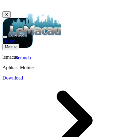
✕
Daftar
Masuk
lemacau
Beranda
Aplikasi Mobile
Download