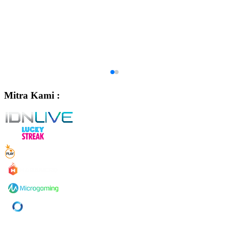
Mitra Kami :