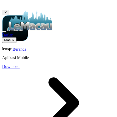
✕
Daftar
Masuk
lemacau
Beranda
Aplikasi Mobile
Download