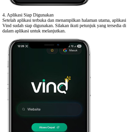
4. Aplikasi Siap Digunakan
Setelah aplikasi terbuka dan menampilkan halaman utama, aplikasi
Vind sudah siap digunakan. Silakan ikuti petunjuk yang tersedia di
dalam aplikasi untuk melanjutkan.