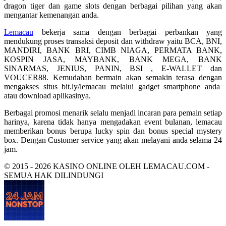
dragon tiger dan game slots dengan berbagai pilihan yang akan
mengantar kemenangan anda.
Lemacau
bekerja sama dengan berbagai perbankan yang
mendukung proses transaksi deposit dan withdraw yaitu BCA, BNI,
MANDIRI, BANK BRI, CIMB NIAGA, PERMATA BANK,
KOSPIN JASA, MAYBANK, BANK MEGA, BANK
SINARMAS, JENIUS, PANIN, BSI , E-WALLET dan
VOUCER88. Kemudahan bermain akan semakin terasa dengan
mengakses situs bit.ly/lemacau melalui gadget smartphone anda
atau download aplikasinya.
Berbagai promosi menarik selalu menjadi incaran para pemain setiap
harinya, karena tidak hanya mengadakan event bulanan, lemacau
memberikan bonus berupa lucky spin dan bonus special mystery
box. Dengan Customer service yang akan melayani anda selama 24
jam.
© 2015 - 2026 KASINO ONLINE OLEH LEMACAU.COM -
SEMUA HAK DILINDUNGI