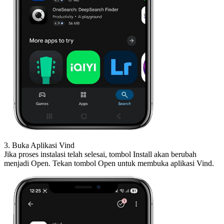
3. Buka Aplikasi Vind
Jika proses instalasi telah selesai, tombol Install akan berubah
menjadi Open. Tekan tombol Open untuk membuka aplikasi Vind.