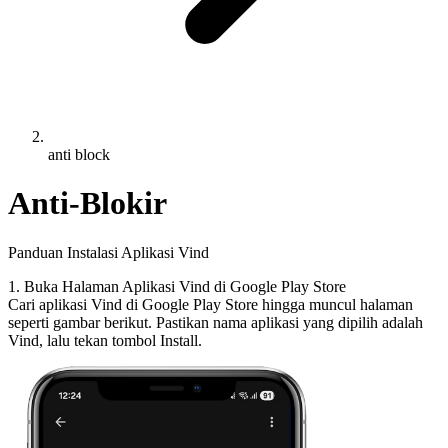
anti block
Anti-Blokir
Panduan Instalasi Aplikasi Vind
1. Buka Halaman Aplikasi Vind di Google Play Store
Cari aplikasi Vind di Google Play Store hingga muncul halaman
seperti gambar berikut. Pastikan nama aplikasi yang dipilih adalah
Vind, lalu tekan tombol Install.